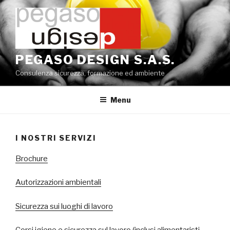
Salta
al
contenuto
PEGASO DESIGN S.A.S.
Consulenza sicurezza, formazione ed ambiente
Menu
I NOSTRI SERVIZI
Brochure
Autorizzazioni ambientali
Sicurezza sui luoghi di lavoro